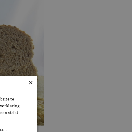
×
bsite te
verklaring.
een strikt
EEL