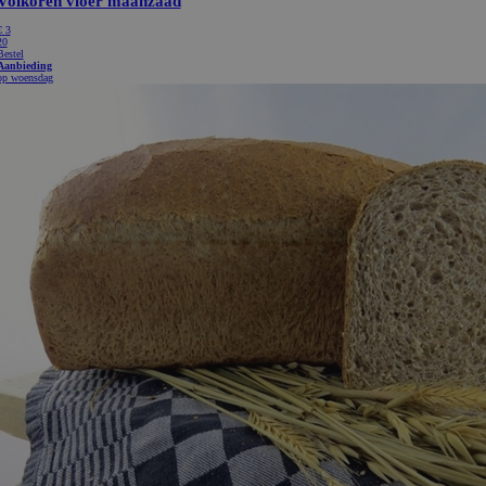
eindgebruiker heeft gezien voordat hij
website bezocht.
Google LLC
6 maanden
Google reCAPTCHA plaatst een noodzake
www.google.com
(_GRECAPTCHA) wanneer deze wordt u
het oog op de risicoanalyse.
Aanbieder / Domein
Vervaldatum
Omschri
eder /
Vervaldatum
Omschrijving
ice
.bakkerdejager.nl
1 maand
in
e LLC
1 dag
Deze cookie wordt geplaatst door Google Analytics. Het slaat een
rdejager.nl
op voor elke bezochte pagina en werkt deze bij en wordt gebruik
paginaweergaven te tellen en bij te houden.
e LLC
1 jaar 1
Deze cookienaam is gekoppeld aan Google Universal Analytics - w
rdejager.nl
maand
belangrijke update is van de meer algemeen gebruikte analyseserv
Deze cookie wordt gebruikt om unieke gebruikers te onderschei
willekeurig gegenereerd nummer toe te wijzen als klant-ID. Het i
elk paginaverzoek op een site en wordt gebruikt om bezoekers-, s
campagnegegevens te berekenen voor de analyserapporten van de 