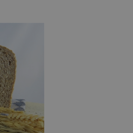
 de genoemde
lijke cookie
itgevoerd met
jving
 unieke waarde
t om
at een
ice van Google.
den door een
s opgenomen in
essie- en
site.