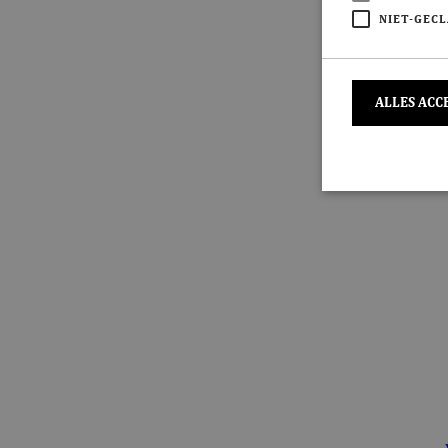
NIET-GECL
ALLES ACC
S
Strikt noodzakeli
De website kan ni
Naam
CookieScriptC
ASP.NET_Sessi