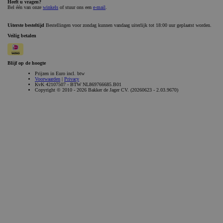
_GRECAPTCHA
Google LLC
6 maanden
www.google.com
Aanbieder /
Naam
Vervaldatum
Omschrijvi
Aanbieder /
Domein
Naam
Vervaldatum
Omschrijving
Domein
gdprcookienotice
.bakkerdejager.nl
1 maand
_gid
Google LLC
1 dag
Deze cookie wordt
.bakkerdejager.nl
geplaatst door