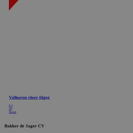
Targeting
Functioneel
Niet-geclassificeerd
Strikt noodzakelijke cookies maken de
kernfunctionaliteiten van de website mogelijk, zoals
gebruikersaanmelding en accountbeheer. De website
kan niet goed worden gebruikt zonder de strikt
noodzakelijke cookies.
Naam
Aanbieder / Domein
Vervaldatum
CookieScriptConsent
CookieScript
1 maand
bakkerdejager.nl
ASP.NET_SessionId
Microsoft Corporation
Sessie
webshop.bakkerdejager.nl