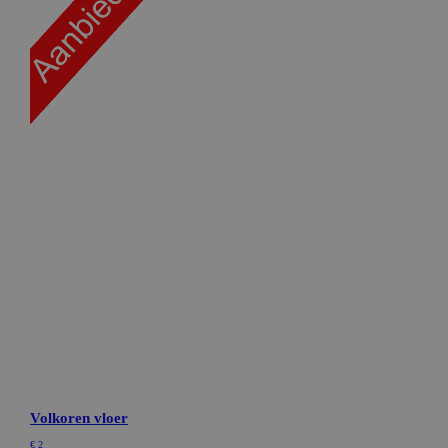
Targeting
Functioneel
Niet-geclassificeerd
Strikt noodzakelijke cookies maken de
kernfunctionaliteiten van de website mogelijk, zoals
gebruikersaanmelding en accountbeheer. De website
kan niet goed worden gebruikt zonder de strikt
noodzakelijke cookies.
Naam
Aanbieder / Domein
Vervaldatum
CookieScriptConsent
CookieScript
1 maand
bakkerdejager.nl
ASP.NET_SessionId
Microsoft Corporation
Sessie
webshop.bakkerdejager.nl