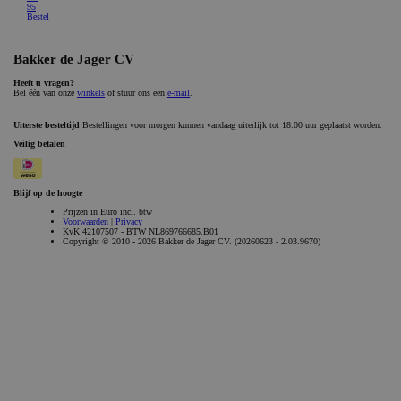
_GRECAPTCHA
Google LLC
6 maanden
www.google.com
Aanbieder /
Naam
Vervaldatum
Omschrijvi
Aanbieder /
Domein
Naam
Vervaldatum
Omschrijving
Domein
gdprcookienotice
.bakkerdejager.nl
1 maand
_gid
Google LLC
1 dag
Deze cookie wordt
.bakkerdejager.nl
geplaatst door