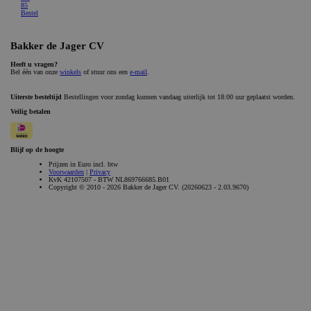
_GRECAPTCHA
Google LLC
6 maanden
www.google.com
Aanbieder /
Naam
Vervaldatum
Omschrijvi
Aanbieder /
Domein
Naam
Vervaldatum
Omschrijving
Domein
gdprcookienotice
.bakkerdejager.nl
1 maand
_gid
Google LLC
1 dag
Deze cookie wordt
.bakkerdejager.nl
geplaatst door