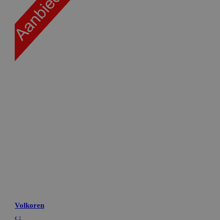
Targeting
Functioneel
Niet-geclassificeerd
Strikt noodzakelijke cookies maken de
kernfunctionaliteiten van de website mogelijk, zoals
gebruikersaanmelding en accountbeheer. De website
kan niet goed worden gebruikt zonder de strikt
noodzakelijke cookies.
Naam
Aanbieder / Domein
Vervaldatum
CookieScriptConsent
CookieScript
1 maand
bakkerdejager.nl
ASP.NET_SessionId
Microsoft Corporation
Sessie
webshop.bakkerdejager.nl