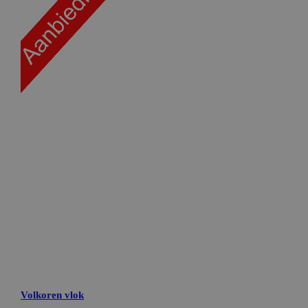
Targeting
Functioneel
Niet-geclassificeerd
Strikt noodzakelijke cookies maken de
kernfunctionaliteiten van de website mogelijk, zoals
gebruikersaanmelding en accountbeheer. De website
kan niet goed worden gebruikt zonder de strikt
noodzakelijke cookies.
Naam
Aanbieder / Domein
Vervaldatum
CookieScriptConsent
CookieScript
1 maand
bakkerdejager.nl
ASP.NET_SessionId
Microsoft Corporation
Sessie
webshop.bakkerdejager.nl