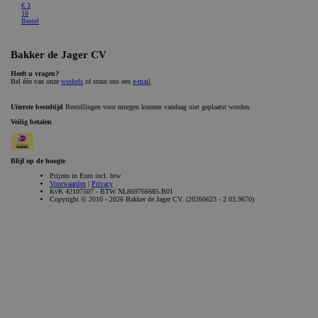
_GRECAPTCHA
Google LLC
6 maanden
www.google.com
Aanbieder /
Naam
Vervaldatum
Omschrijvi
Aanbieder /
Domein
Naam
Vervaldatum
Omschrijving
Domein
gdprcookienotice
.bakkerdejager.nl
1 maand
_gid
Google LLC
1 dag
Deze cookie wordt
.bakkerdejager.nl
geplaatst door