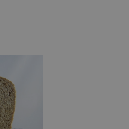
 de genoemde
lijke cookie
itgevoerd met
jving
 unieke waarde
t om
at een
ice van Google.
den door een
s opgenomen in
essie- en
site.