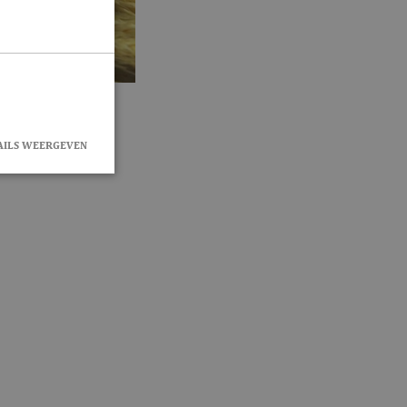
AILS WEERGEVEN
rd
en accountbeheer.
okie-Script.com-
zoekers te
e-Script.com is
eclick en voert
r de website
 die de