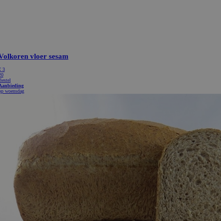
eindgebruiker heeft gezien voordat hij
website bezocht.
Google LLC
6 maanden
Google reCAPTCHA plaatst een noodzake
www.google.com
(_GRECAPTCHA) wanneer deze wordt u
het oog op de risicoanalyse.
Aanbieder / Domein
Vervaldatum
Omschri
eder /
Vervaldatum
Omschrijving
ice
.bakkerdejager.nl
1 maand
in
e LLC
1 dag
Deze cookie wordt geplaatst door Google Analytics. Het slaat een
rdejager.nl
op voor elke bezochte pagina en werkt deze bij en wordt gebruik
paginaweergaven te tellen en bij te houden.
e LLC
1 jaar 1
Deze cookienaam is gekoppeld aan Google Universal Analytics - w
rdejager.nl
maand
belangrijke update is van de meer algemeen gebruikte analyseserv
Deze cookie wordt gebruikt om unieke gebruikers te onderschei
willekeurig gegenereerd nummer toe te wijzen als klant-ID. Het i
elk paginaverzoek op een site en wordt gebruikt om bezoekers-, s
campagnegegevens te berekenen voor de analyserapporten van de 