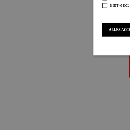
NIET-GECL
ALLES ACC
S
Strikt noodzakeli
De website kan ni
Naam
CookieScriptC
ASP.NET_Sessi