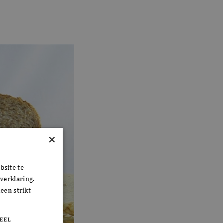
×
bsite te
verklaring.
een strikt
EEL