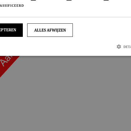
ASSIFICEERD
EPTEREN
ALLES AFWIJZEN
DET
trikt noodzakelijk
Prestatie
Targeting
Functioneel
Niet-geclassificee
jke cookies maken de kernfunctionaliteiten van de website mogelijk, zoals gebruikersaanmelding 
et goed worden gebruikt zonder de strikt noodzakelijke cookies.
Aanbieder / Domein
Vervaldatum
Omschrijving
onsent
CookieScript
1 maand
Deze cookie wordt gebruikt door de Co
bakkerdejager.nl
service om de cookievoorkeuren van be
onthouden. De cookie-banner van Cooki
noodzakelijk om correct te werken.
onId
Microsoft Corporation
Sessie
Deze cookie wordt ingesteld door Doubl
webshop.bakkerdejager.nl
informatie uit over hoe de eindgebruike
gebruikt en over eventuele advertenties