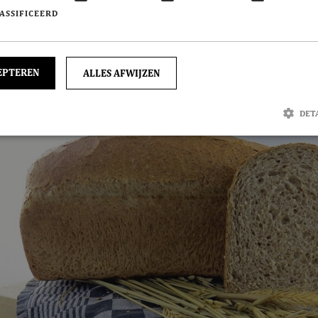
ASSIFICEERD
EPTEREN
ALLES AFWIJZEN
DET
trikt noodzakelijk
Prestatie
Targeting
Functioneel
Niet-geclassificee
jke cookies maken de kernfunctionaliteiten van de website mogelijk, zoals gebruikersaanmelding 
et goed worden gebruikt zonder de strikt noodzakelijke cookies.
Aanbieder / Domein
Vervaldatum
Omschrijving
onsent
CookieScript
1 maand
Deze cookie wordt gebruikt door de Co
bakkerdejager.nl
service om de cookievoorkeuren van be
onthouden. De cookie-banner van Cooki
noodzakelijk om correct te werken.
onId
Microsoft Corporation
Sessie
Deze cookie wordt ingesteld door Doubl
webshop.bakkerdejager.nl
informatie uit over hoe de eindgebruike
gebruikt en over eventuele advertenties