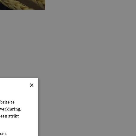
×
bsite te
verklaring.
een strikt
EEL