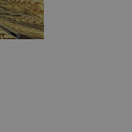
 de genoemde
lijke cookie
itgevoerd met
jving
 unieke waarde
t om
at een
ice van Google.
den door een
s opgenomen in
essie- en
site.