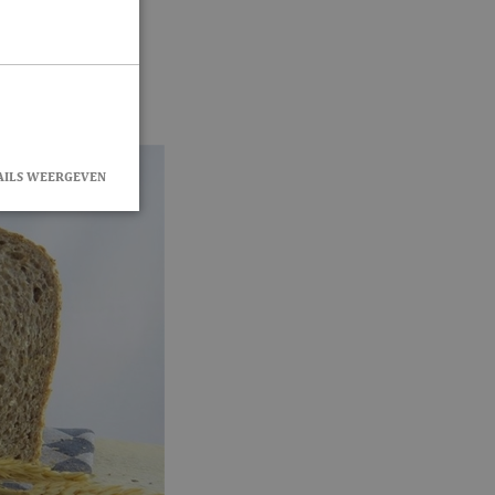
AILS WEERGEVEN
rd
en accountbeheer.
okie-Script.com-
zoekers te
e-Script.com is
eclick en voert
r de website
 die de