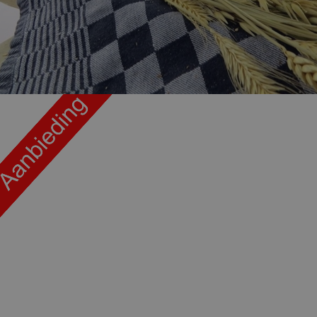
eindgebruiker heeft gezien voordat hij
website bezocht.
Google LLC
6 maanden
Google reCAPTCHA plaatst een noodzake
www.google.com
(_GRECAPTCHA) wanneer deze wordt u
het oog op de risicoanalyse.
Aanbieder / Domein
Vervaldatum
Omschri
eder /
Vervaldatum
Omschrijving
ice
.bakkerdejager.nl
1 maand
in
e LLC
1 dag
Deze cookie wordt geplaatst door Google Analytics. Het slaat een
rdejager.nl
op voor elke bezochte pagina en werkt deze bij en wordt gebruik
paginaweergaven te tellen en bij te houden.
e LLC
1 jaar 1
Deze cookienaam is gekoppeld aan Google Universal Analytics - w
rdejager.nl
maand
belangrijke update is van de meer algemeen gebruikte analyseserv
Deze cookie wordt gebruikt om unieke gebruikers te onderschei
willekeurig gegenereerd nummer toe te wijzen als klant-ID. Het i
elk paginaverzoek op een site en wordt gebruikt om bezoekers-, s
campagnegegevens te berekenen voor de analyserapporten van de 