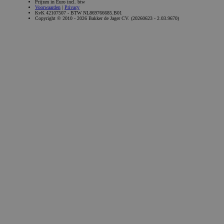
Targeting
Functioneel
Niet-geclassificeerd
Strikt noodzakelijke cookies maken de
kernfunctionaliteiten van de website mogelijk, zoals
gebruikersaanmelding en accountbeheer. De website
kan niet goed worden gebruikt zonder de strikt
noodzakelijke cookies.
Naam
Aanbieder / Domein
Vervaldatum
CookieScriptConsent
CookieScript
1 maand
bakkerdejager.nl
ASP.NET_SessionId
Microsoft Corporation
Sessie
webshop.bakkerdejager.nl