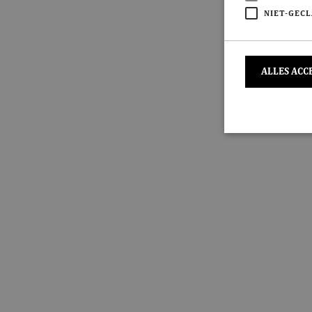
NIET-GECL
ALLES ACC
S
Strikt noodzakeli
De website kan ni
Naam
CookieScriptC
ASP.NET_Sessi