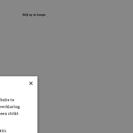
×
bsite te
verklaring.
een strikt
EEL