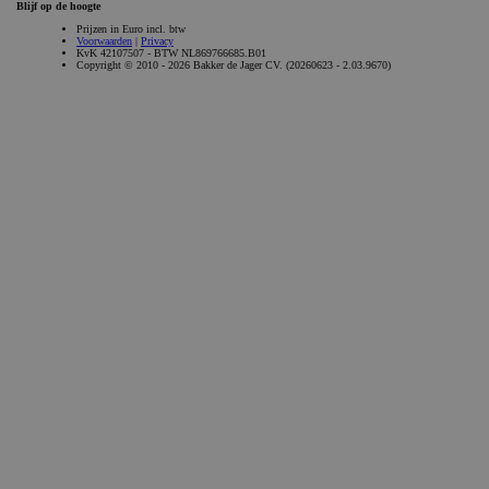
_GRECAPTCHA
Google LLC
6 maanden
www.google.com
Aanbieder /
Naam
Vervaldatum
Omschrijvi
Aanbieder /
Domein
Naam
Vervaldatum
Omschrijving
Domein
gdprcookienotice
.bakkerdejager.nl
1 maand
_gid
Google LLC
1 dag
Deze cookie wordt
.bakkerdejager.nl
geplaatst door