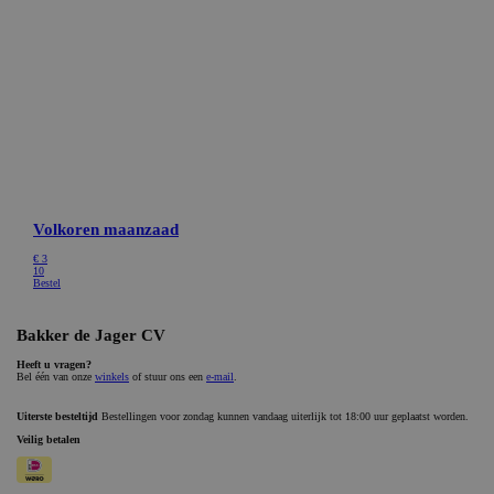
Targeting
Functioneel
Niet-geclassificeerd
Strikt noodzakelijke cookies maken de
kernfunctionaliteiten van de website mogelijk, zoals
gebruikersaanmelding en accountbeheer. De website
kan niet goed worden gebruikt zonder de strikt
noodzakelijke cookies.
Naam
Aanbieder / Domein
Vervaldatum
CookieScriptConsent
CookieScript
1 maand
bakkerdejager.nl
ASP.NET_SessionId
Microsoft Corporation
Sessie
webshop.bakkerdejager.nl