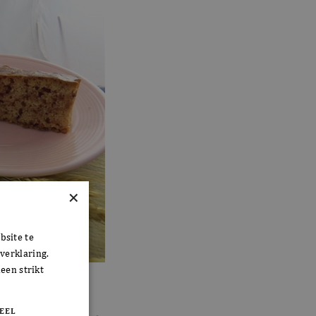
×
bsite te
verklaring.
een strikt
EEL