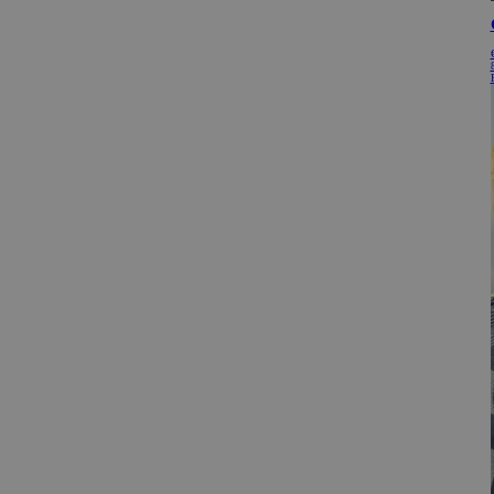
_GRECAPTCHA
Naam
Aanbi
Naam
gdprcookienot
Dome
_gid
Googl
.bakke
_ga
Googl
.bakke