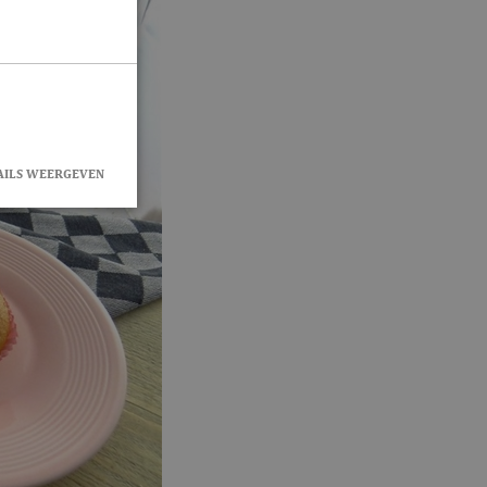
AILS WEERGEVEN
rd
en accountbeheer.
okie-Script.com-
zoekers te
e-Script.com is
eclick en voert
r de website
 die de