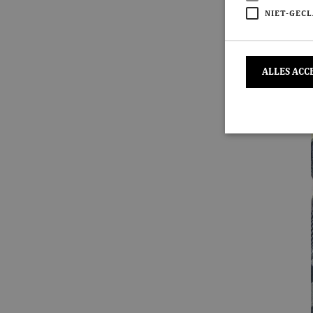
NIET-GECL
ALLES ACC
S
Strikt noodzakeli
De website kan ni
Naam
CookieScriptC
ASP.NET_Sessi