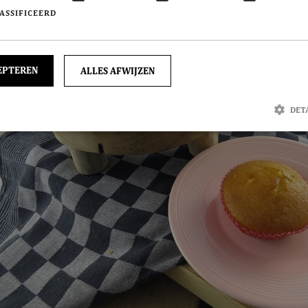
ASSIFICEERD
EPTEREN
ALLES AFWIJZEN
DET
trikt noodzakelijk
Prestatie
Targeting
Functioneel
Niet-geclassificee
jke cookies maken de kernfunctionaliteiten van de website mogelijk, zoals gebruikersaanmelding 
et goed worden gebruikt zonder de strikt noodzakelijke cookies.
Aanbieder / Domein
Vervaldatum
Omschrijving
onsent
CookieScript
1 maand
Deze cookie wordt gebruikt door de Co
bakkerdejager.nl
service om de cookievoorkeuren van be
onthouden. De cookie-banner van Cooki
noodzakelijk om correct te werken.
onId
Microsoft Corporation
Sessie
Deze cookie wordt ingesteld door Doubl
webshop.bakkerdejager.nl
informatie uit over hoe de eindgebruike
gebruikt en over eventuele advertenties