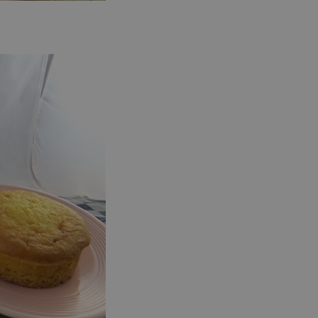
 de genoemde
lijke cookie
itgevoerd met
jving
 unieke waarde
t om
at een
ice van Google.
den door een
s opgenomen in
essie- en
site.