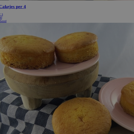
eindgebruiker heeft gezien voordat hij
website bezocht.
Google LLC
6 maanden
Google reCAPTCHA plaatst een noodzake
www.google.com
(_GRECAPTCHA) wanneer deze wordt u
het oog op de risicoanalyse.
Aanbieder / Domein
Vervaldatum
Omschri
eder /
Vervaldatum
Omschrijving
ice
.bakkerdejager.nl
1 maand
in
e LLC
1 dag
Deze cookie wordt geplaatst door Google Analytics. Het slaat een
rdejager.nl
op voor elke bezochte pagina en werkt deze bij en wordt gebruik
paginaweergaven te tellen en bij te houden.
e LLC
1 jaar 1
Deze cookienaam is gekoppeld aan Google Universal Analytics - w
rdejager.nl
maand
belangrijke update is van de meer algemeen gebruikte analyseserv
Deze cookie wordt gebruikt om unieke gebruikers te onderschei
willekeurig gegenereerd nummer toe te wijzen als klant-ID. Het i
elk paginaverzoek op een site en wordt gebruikt om bezoekers-, s
campagnegegevens te berekenen voor de analyserapporten van de 