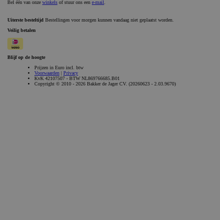
_GRECAPTCHA
Google LLC
6 maanden
www.google.com
Aanbieder /
Naam
Vervaldatum
Omschrijvi
Aanbieder /
Domein
Naam
Vervaldatum
Omschrijving
Domein
gdprcookienotice
.bakkerdejager.nl
1 maand
_gid
Google LLC
1 dag
Deze cookie wordt
.bakkerdejager.nl
geplaatst door