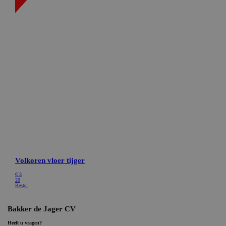
Targeting
Functioneel
Niet-geclassificeerd
Strikt noodzakelijke cookies maken de
kernfunctionaliteiten van de website mogelijk, zoals
gebruikersaanmelding en accountbeheer. De website
kan niet goed worden gebruikt zonder de strikt
noodzakelijke cookies.
Naam
Aanbieder / Domein
Vervaldatum
CookieScriptConsent
CookieScript
1 maand
bakkerdejager.nl
ASP.NET_SessionId
Microsoft Corporation
Sessie
webshop.bakkerdejager.nl