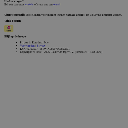
_GRECAPTCHA
Google LLC
6 maanden
www.google.com
Aanbieder /
Naam
Vervaldatum
Omschrijvi
Aanbieder /
Domein
Naam
Vervaldatum
Omschrijving
Domein
gdprcookienotice
.bakkerdejager.nl
1 maand
_gid
Google LLC
1 dag
Deze cookie wordt
.bakkerdejager.nl
geplaatst door