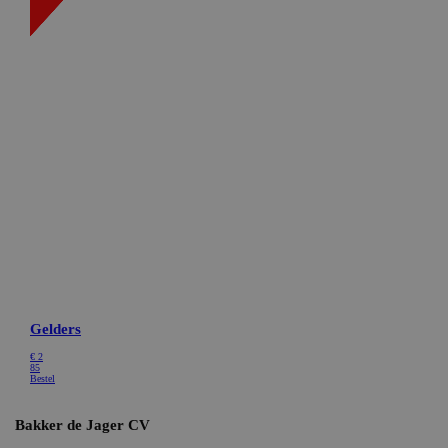
Targeting
Functioneel
Niet-geclassificeerd
Strikt noodzakelijke cookies maken de
kernfunctionaliteiten van de website mogelijk, zoals
gebruikersaanmelding en accountbeheer. De website
kan niet goed worden gebruikt zonder de strikt
noodzakelijke cookies.
Naam
Aanbieder / Domein
Vervaldatum
CookieScriptConsent
CookieScript
1 maand
bakkerdejager.nl
ASP.NET_SessionId
Microsoft Corporation
Sessie
webshop.bakkerdejager.nl